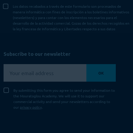
Los datos recabados a través de este formulario son procesados de
manera informática con fines de inscripción a los boletines informativos
(newsletters) y para contar con los elementos necesarios para el
desarrollo de la actividad comercial. Gozas de los derechos recogidos en
la ley francesa de Informática y Libertades respecto a sus datos
personales. Para más información, consulta nuestra
Política de
privacidad
.
Subscribe to our newsletter
VAMOS!
OK
By submitting this form you agree to send your information to
the Mouratoglou Academy. We will use it to support our
commercial activity and send your newsletters according to
our
privacy policy
.